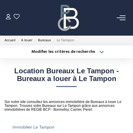
VENTES
Accueil
A louer
Bureaux
Le Tampon
LOCATIONS
Modifier les critères de recherche
Type de transaction
Localisation
Acheter
Localisation
ESTIMATION
Location Bureaux Le Tampon -
Type de bien
Sélectionnez...
Surface min
Bureaux a louer à Le Tampon
NOS MÉTIERS
Plus de critères
Budget max
Gestion Locative
Sur notre site consultez les annonces immobilière de Bureaux à louer Le
Créer une alerte
Syndic De Copropriété
Tampon. Trouvez votre Bureaux sur Le Tampon grâce aux annonces
immobilières de REGIE BCP - Bonnefoy, Carrier, Peret.
Transaction
Expertise Immobilière
Immobilier Le Tampon