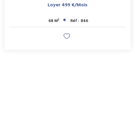
Loyer 499 €/mois
68
M²
Réf :
846