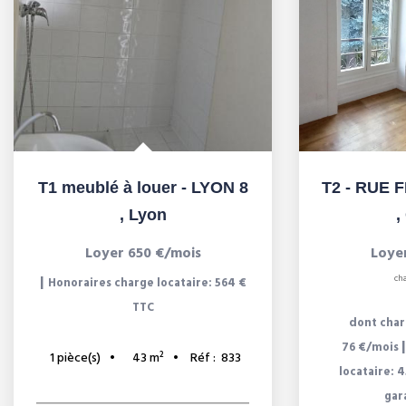
T1 meublé à louer - LYON 8
,
Lyon
,
Loyer 650 €/mois
Loye
|
ch
Honoraires charge locataire: 564 €
TTC
dont char
76 €/mois
1
pièce(s)
43
m²
Réf :
833
locataire: 
gar