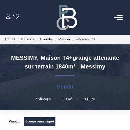
VENTES
Accueil
Maisons
A vendre
Maison
Référence 20
LOCATIONS
MESSIMY, Maison T4+grange attenante
ESTIMATION
sur terrain 1840m²
,
Messimy
NOS MÉTIERS
Vendu
Gestion Locative
7
pièce(s)
•
350
m²
•
Réf : 20
Syndic De Copropriété
Transaction
Vendu
Compromis signé
Expertise Immobilière