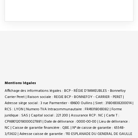
Mentions légales
Affichage des informations légales : BCP - RÉGIE D'IMMEUBLES - Bonnefoy
Carrier Peret | Raison sociale : REGIE BCP - BONNEFOY - CARRIER - PERET |
Adresse siège social : 3 rue Parmentier - 69600 Oullins | Siret : 31806938200014 |
RCS : LYON | Numero TVA Intracommunautaire : FR49318069382 | Forme
juridique : SAS | Capital social : 221 200 | Assurance RCP : NC |
Carte T :
CPI69012018000027881 | Date de délivrance : 0000-00-00 | Lieu de délivrance :
NC | Caisse de garantie financière : QBE. | N° de caisse de garantie : 65548-
3/13632 | Adresse caisse de garantie : 110 ESPLANADE DU GENERAL DE GAULLE