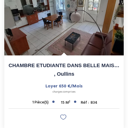
CHAMBRE ETUDIANTE DANS BELLE MAISON DE VILLE-OULLINS PROCHE...
,
Oullins
Loyer 650 €/mois
charges comprises
1
Pièce(s)
15
M²
Réf :
834