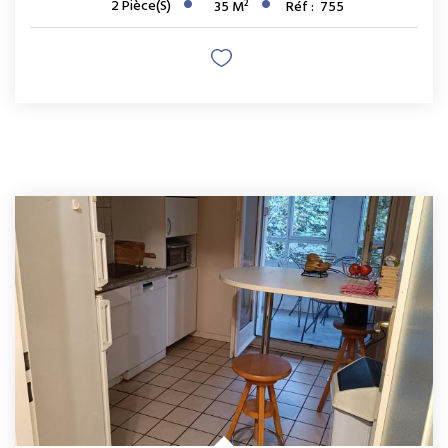
2
Pièce(s)
35
M²
Réf :
755