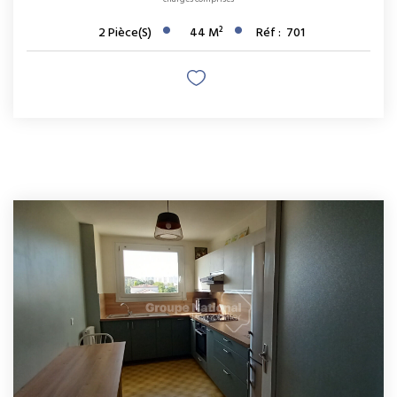
2
Pièce(s)
44
M²
Réf :
701