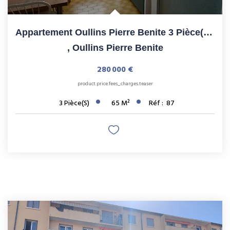
Appartement Oullins Pierre Benite 3 Pièce(s) 64.57 M2
,
Oullins Pierre Benite
280 000 €
product.price.fees_charges.teaser
3
Pièce(s)
65
M²
Réf :
87