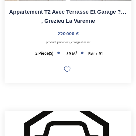
Appartement T2 Avec Terrasse Et Garage ? Grézieu-La-Varenne
,
Grezieu La Varenne
220 000 €
product.price.fees_charges.teaser
2
Pièce(s)
39
M²
Réf :
91