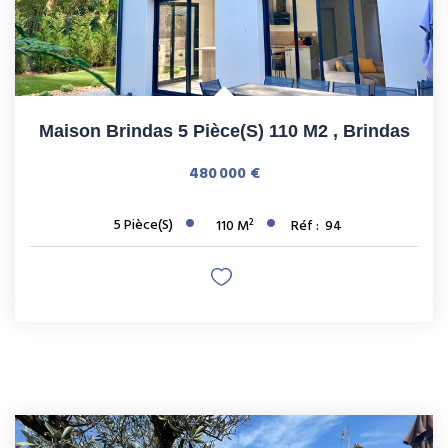
Maison Brindas 5 Pièce(s) 110 M2
,
Brindas
480 000 €
5
Pièce(s)
110
M²
Réf :
94