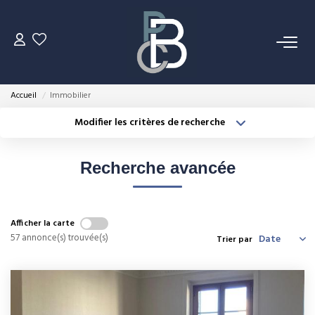
VENTES
Accueil
Immobilier
LOCATIONS
Modifier les critères de recherche
Type de transaction
Localisation
Acheter
Localisation
ESTIMATION
Recherche avancée
Type de bien
Sélectionnez...
Surface min
NOS MÉTIERS
Plus de critères
Budget max
Afficher la carte
Gestion Locative
57 annonce(s) trouvée(s)
Trier par
Créer une alerte
Syndic De Copropriété
Transaction
Expertise Immobilière