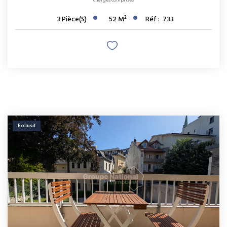
charges comprises
3
Pièce(s)
52
M²
Réf :
733
Exclusif