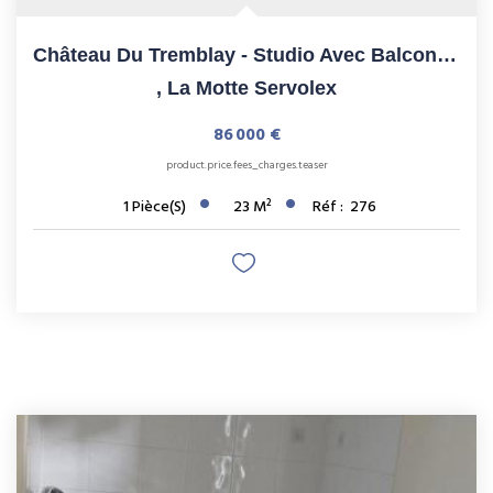
Château Du Tremblay - Studio Avec Balcon Et Vue Panoramique...
,
La Motte Servolex
86 000 €
product.price.fees_charges.teaser
1
Pièce(s)
23
M²
Réf :
276