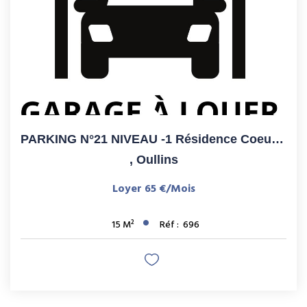
PARKING N°21 NIVEAU -1 Résidence Coeur D'O
,
Oullins
Loyer 65 €/mois
15
M²
Réf :
696