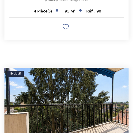
product.price.fees_charges.teaser
4
Pièce(s)
95
M²
Réf :
90
Exclusif