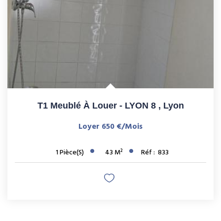
T1 Meublé À Louer - LYON 8
,
Lyon
Loyer 650 €/mois
1
Pièce(s)
43
M²
Réf :
833