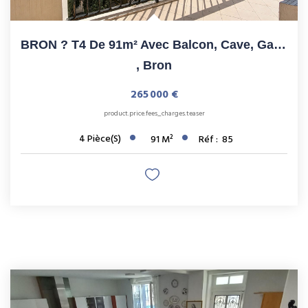
BRON ? T4 De 91m² Avec Balcon, Cave, Garage, Parking
,
Bron
265 000 €
product.price.fees_charges.teaser
4
Pièce(s)
91
M²
Réf :
85