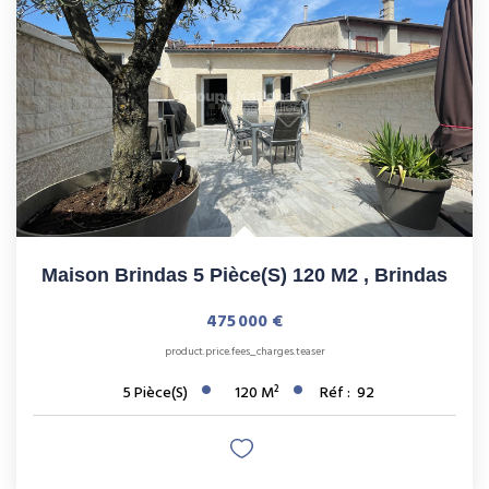
Maison Brindas 5 Pièce(s) 120 M2
,
Brindas
475 000 €
product.price.fees_charges.teaser
5
Pièce(s)
120
M²
Réf :
92