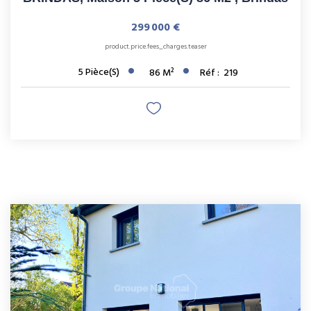
299 000 €
product.price.fees_charges.teaser
5
Pièce(s)
86
M²
Réf :
219