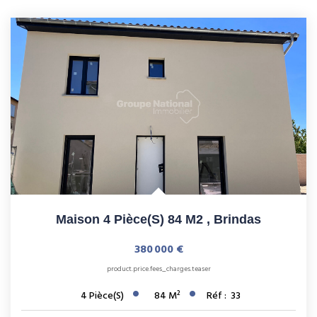
Maison 4 Pièce(s) 84 M2
,
Brindas
380 000 €
product.price.fees_charges.teaser
4
Pièce(s)
84
M²
Réf :
33