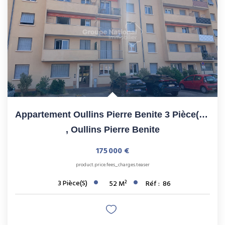
Appartement Oullins Pierre Benite 3 Pièce(s) 51.93 M2
,
Oullins Pierre Benite
175 000 €
product.price.fees_charges.teaser
3
Pièce(s)
52
M²
Réf :
86