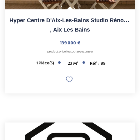
Hyper Centre D'Aix-Les-Bains Studio Rénové Avec Balcon Et...
,
Aix Les Bains
139 000 €
product.price.fees_charges.teaser
1
Pièce(s)
23
M²
Réf :
89