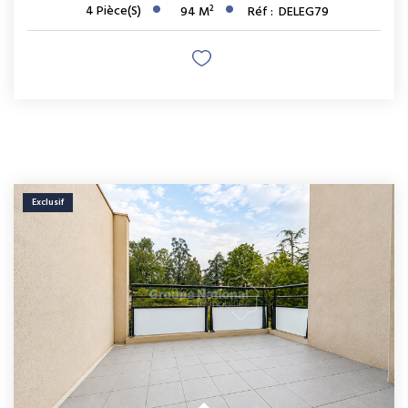
4
Pièce(s)
94
M²
Réf :
DELEG79
Exclusif