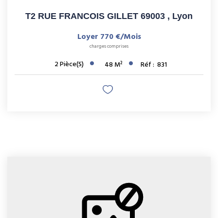
T2 RUE FRANCOIS GILLET 69003
,
Lyon
Loyer 770 €/mois
charges comprises
2
Pièce(s)
48
M²
Réf :
831