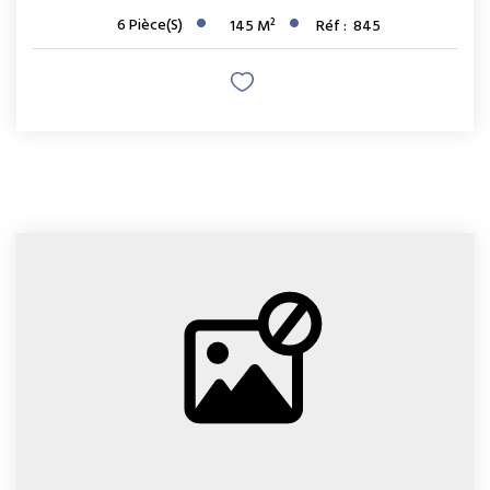
6
Pièce(s)
145
M²
Réf :
845