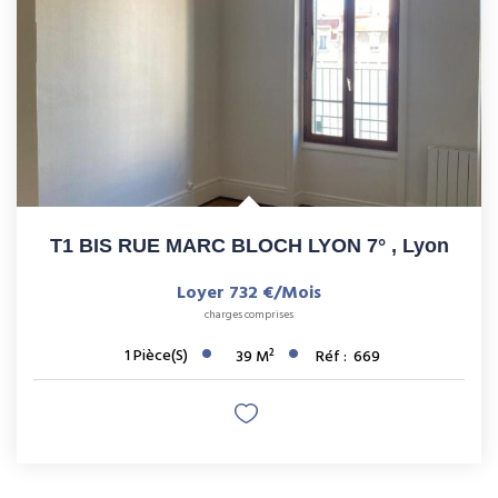
NOS AGENCES
CONTACT
ESPACE CLIENT
T1 BIS RUE MARC BLOCH LYON 7°
,
Lyon
Loyer 732 €/mois
charges comprises
1
Pièce(s)
39
M²
Réf :
669