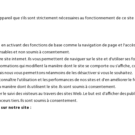
appareil que s'ils sont strictement nécessaires au fonctionnement de ce si
ble en activant des fonctions de base comme la navigation de page et l'accè
ensables et non soumis à consentement.
ite internet. Ils vous permettent de naviguer sur le site et d'utiliser ses f
nformations qui modifient la manière dont le site se comporte ou s'affiche,
ais nous vous permettons néanmoins de les désactiver si vous le souhaitez.
connaître l'utilisation et les performances de nos sites et d'en améliorer le
la manière dont ils utilisent le site. Ils sont soumis à consentement.
uer le suivi des visiteurs au travers des sites Web. Le but est d'afficher des pub
ceurs tiers. Ils sont soumis à consentement.
sur notre site :