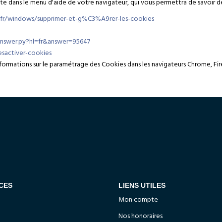
rite dans le menu d'aide de votre navigateur, qui vous permettra de savoir 
r-fr/windows/supprimer-et-g%C3%A9rer-les-cookies
answer.py?hl=fr&answer=95647
desactiver-cookies
'informations sur le paramétrage des Cookies dans les navigateurs Chrome, Fir
CES
LIENS UTILES
Mon compte
Nos honoraires